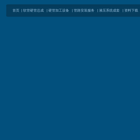
首页
|
软管硬管总成
|
硬管加工设备
|
管路安装服务
|
液压系统成套
|
资料下载